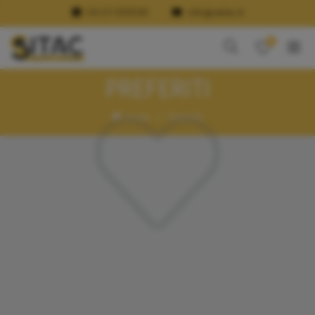
+39 011 9978189
info@ssitac.it
0
PREFERITI
Home
Preferiti