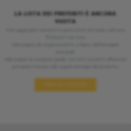
LA LISTA DEI PREFERITI È ANCORA
VUOTA
Puoi aggiungere i prodotti a questa lista cliccando sull'icona
"Preferito" che trovi:
nella pagina dei singoli prodotti, a fianco dell'immagine
principale
nelle pagine di categoria (quelle con tutti i prodotti affiancati)
portando il mouse sulle singole immagini del prodotto.
TORNA AL CATALOGO