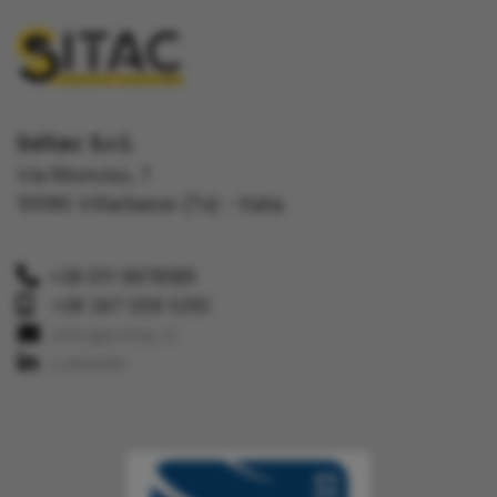
Ssitac S.r.l.
Via Monviso, 7
10090 Villarbasse (To) - Italia
+39 011 9978189
+39 347 059 5310
info@ssitac.it
Linkedin